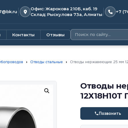
Офис: Жарокова 210Б, каб. 19
7@bk.ru
+7 (7
Склад: Рыскулова 73а, Алматы
и
Контакты
Отзывы
убопроводов
›
Отводы стальные
›
Отводы нержавеющие 25 мм 12
Отводы не
12Х18Н10Т 
Позвонить