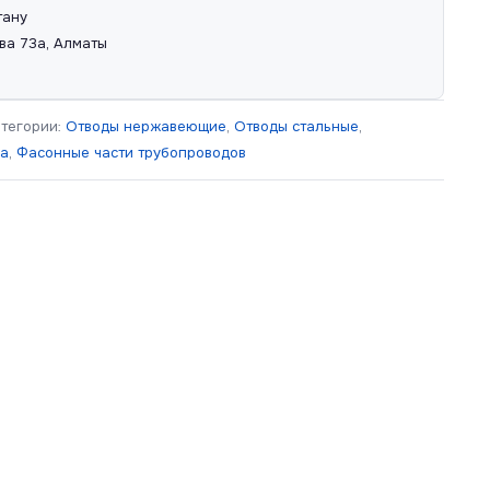
тану
ва 73а, Алматы
атегории:
Отводы нержавеющие
,
Отводы стальные
,
ра
,
Фасонные части трубопроводов