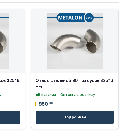
сов 325*8
Отвод стальной 90 градусов 325*6
мм
у
В наличии | Оптом и в розницу
850
₸
Подробнее