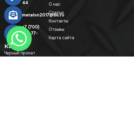
44
О нас
Статьи
metalon2017@bk.ru
Контакты
+7 (700)
Отзывы
331-77-
Карта сайта
44
Каталог
Черный прокат
Трубопроводная
арматура
Трубный прокат
Листовой прокат
Оцинкованный
прокат
Полимерные
изделия
Насосы
Кабель