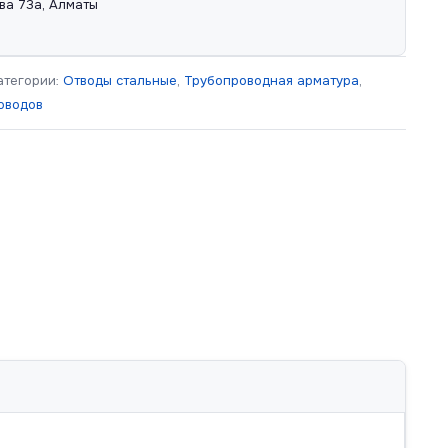
ва 73а, Алматы
атегории:
Отводы стальные
,
Трубопроводная арматура
,
оводов