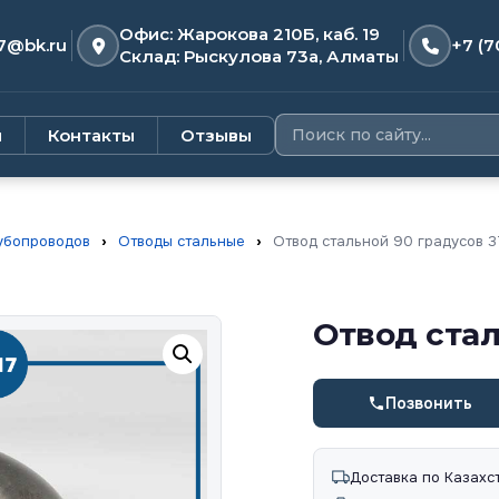
Офис: Жарокова 210Б, каб. 19
7@bk.ru
+7 (7
Склад: Рыскулова 73а, Алматы
и
Контакты
Отзывы
убопроводов
›
Отводы стальные
›
Отвод стальной 90 градусов 3
Отвод стал
Позвонить
Доставка по Казахс