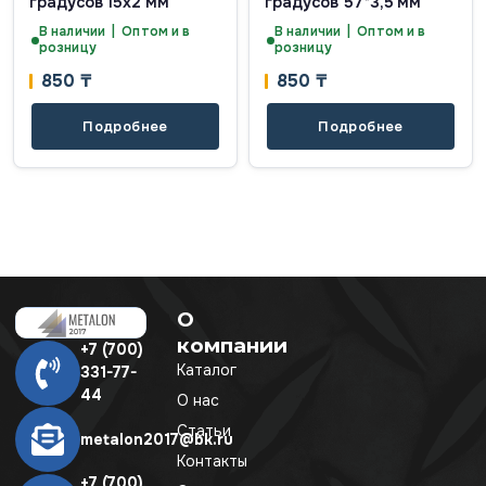
градусов 15х2 мм
градусов 57*3,5 мм
В наличии | Оптом и в
В наличии | Оптом и в
розницу
розницу
850
₸
850
₸
Подробнее
Подробнее
О
компании
+7 (700)
Каталог
331-77-
44
О нас
Статьи
metalon2017@bk.ru
Контакты
+7 (700)