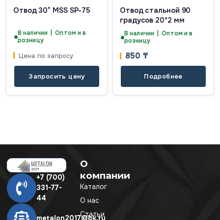
Отвод 30° MSS SP-75
Отвод стальной 90
градусов 20*2 мм
В наличии | Оптом и в
В наличии | Оптом и в
розницу
розницу
850
₸
Цена по запросу
Запросить цену
Подробнее
О
компании
+7 (700)
Каталог
331-77-
44
О нас
Статьи
metalon2017@bk.ru