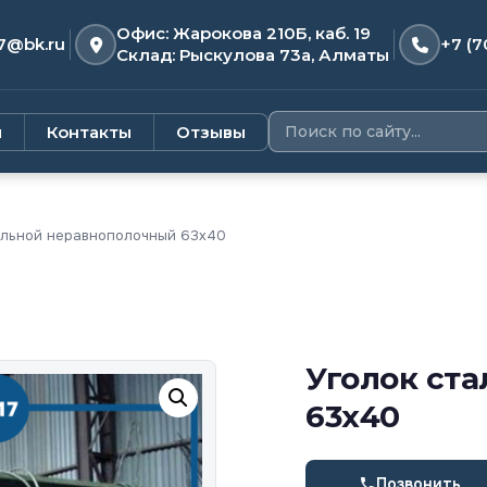
Офис: Жарокова 210Б, каб. 19
7@bk.ru
+7 (7
Склад: Рыскулова 73а, Алматы
и
Контакты
Отзывы
альной неравнополочный 63х40
Уголок ст
63х40
Позвонить