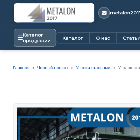
metalon201
Каталог
Каталог
О нас
Стать
продукции
Главная
›
Черный прокат
›
Уголки стальные
›
Уголок ст