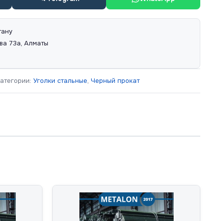
тану
ва 73а, Алматы
атегории:
Уголки стальные
,
Черный прокат