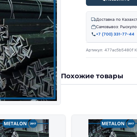
Доставка по Казахс
Самовывоз: Рыскуло
+7 (700) 331-77-44
Артикул:
477ac5b5480f
К
Похожие товары