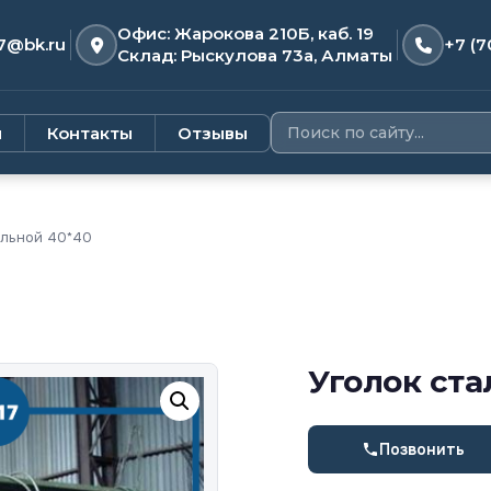
Офис: Жарокова 210Б, каб. 19
7@bk.ru
+7 (7
Склад: Рыскулова 73а, Алматы
и
Контакты
Отзывы
альной 40*40
Уголок ста
Позвонить