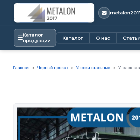
metalon201
Каталог
Каталог
О нас
Стать
продукции
Главная
›
Черный прокат
›
Уголки стальные
›
Уголок ст