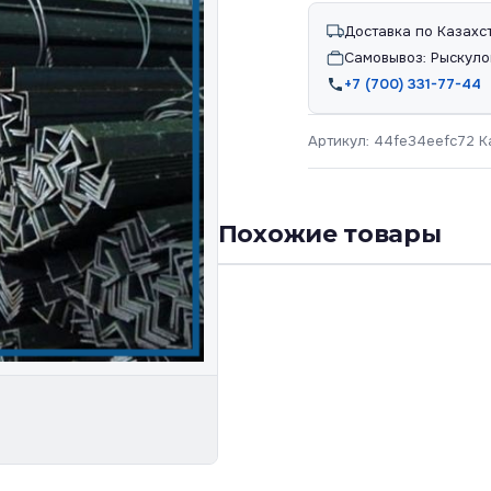
Доставка по Казахс
Самовывоз: Рыскуло
+7 (700) 331-77-44
Артикул:
44fe34eefc72
К
Похожие товары