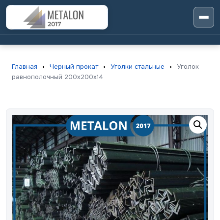
Главная
›
Черный прокат
›
Уголки стальные
›
Уголок
равнополочный 200х200х14