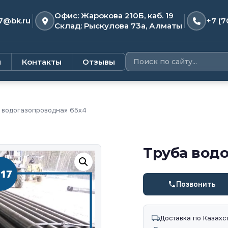
Офис: Жарокова 210Б, каб. 19
7@bk.ru
+7 (7
Склад: Рыскулова 73а, Алматы
и
Контакты
Отзывы
 водогазопроводная 65х4
Труба вод
Позвонить
Доставка по Казахс