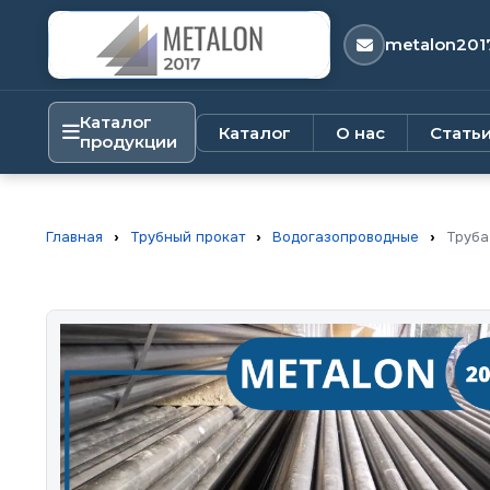
metalon201
Каталог
Каталог
О нас
Стать
продукции
Главная
›
Трубный прокат
›
Водогазопроводные
›
Труба