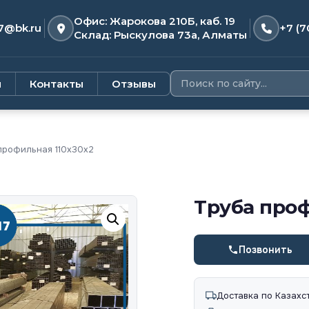
Офис: Жарокова 210Б, каб. 19
7@bk.ru
+7 (7
Склад: Рыскулова 73а, Алматы
и
Контакты
Отзывы
профильная 110х30х2
Труба проф
Позвонить
Доставка по Казахс