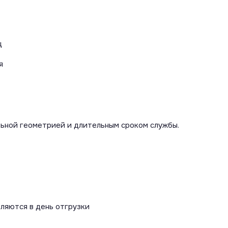
ц
я
льной геометрией и длительным сроком службы.
вляются в день отгрузки