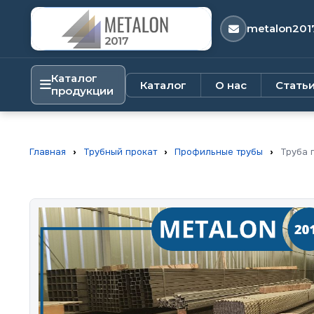
metalon201
Каталог
Каталог
О нас
Стать
продукции
Главная
›
Трубный прокат
›
Профильные трубы
›
Труба 