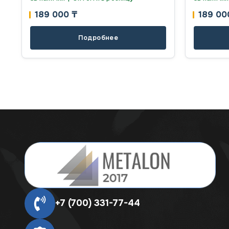
189 000
₸
189 0
Подробнее
+7 (700) 331-77-44