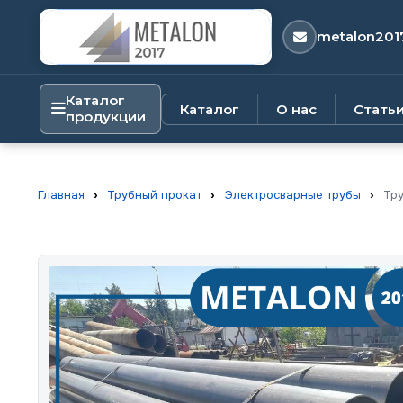
metalon201
Каталог
Каталог
О нас
Стать
продукции
Главная
›
Трубный прокат
›
Электросварные трубы
›
Тру