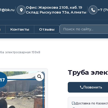
Офис: Жарокова 210Б, каб. 19
7@bk.ru
+7 (7
Склад: Рыскулова 73а, Алматы
и
Контакты
Отзывы
ба электросварная 159х8
Труба элек
Позвонить
Доставка по Казахс