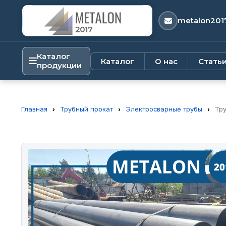
metalon201
Каталог
Каталог
О нас
Стать
продукции
Главная
›
Трубный прокат
›
Электросварные трубы
›
Тру