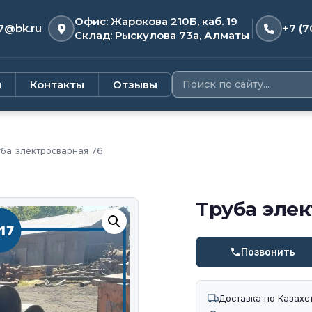
Офис: Жарокова 210Б, каб. 19
7@bk.ru
+7 (7
Склад: Рыскулова 73а, Алматы
и
Контакты
Отзывы
ба электросварная 76
Труба элек
Позвонить
Доставка по Казахс