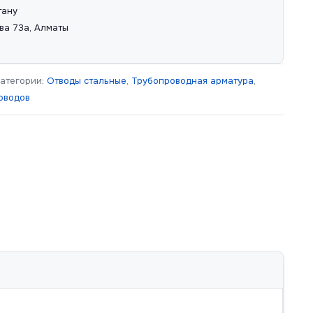
тану
ва 73а, Алматы
атегории:
Отводы стальные
,
Трубопроводная арматура
,
оводов