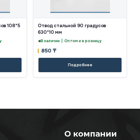
ов 108*5
Отвод стальной 90 градусов
630*10 мм
у
В наличии | Оптом и в розницу
850
₸
Подробнее
О компании