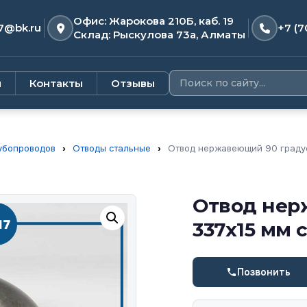
Офис: Жарокова 210Б, каб. 19
7@bk.ru
+7 (7
Склад: Рыскулова 73а, Алматы
и
Контакты
Отзывы
убопроводов
›
Отводы стальные
›
Отвод нержавеющий 90 градусо
Отвод нер
337х15 мм с
Позвонить