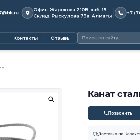
Офис: Жарокова 210Б, каб. 19
7@bk.ru
+7 (7
Склад: Рыскулова 73а, Алматы
и
Контакты
Отзывы
мм
Канат стал
Позвонить
Доставка по Казахс