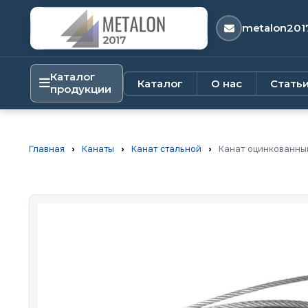
metalon201
Каталог
Каталог
О нас
Стать
продукции
Главная
›
Канаты
›
Канат стальной
›
Канат оцинкованны