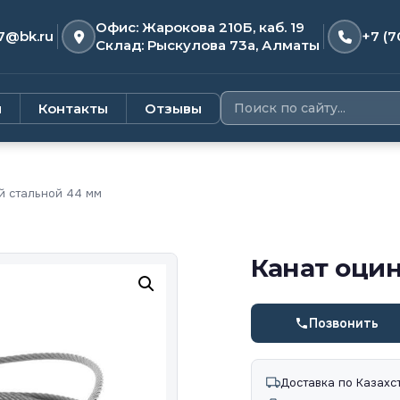
Офис: Жарокова 210Б, каб. 19
7@bk.ru
+7 (7
Склад: Рыскулова 73а, Алматы
и
Контакты
Отзывы
й стальной 44 мм
Канат оци
Позвонить
Доставка по Казахс