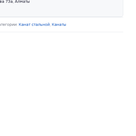
ва 73а, Алматы
атегории:
Канат стальной
,
Канаты