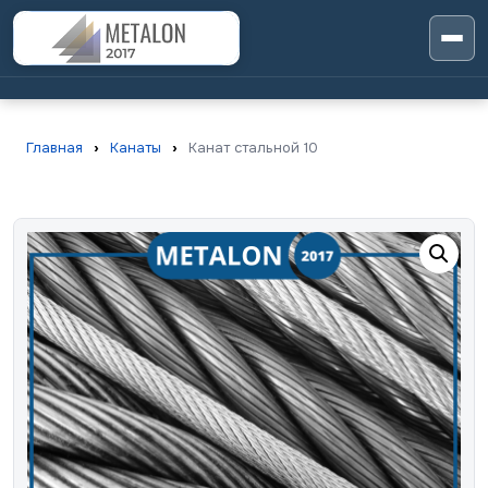
Главная
›
Канаты
›
Канат стальной 10