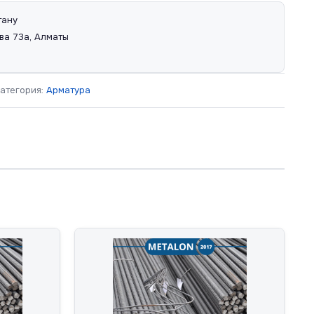
тану
ва 73а, Алматы
атегория:
Арматура