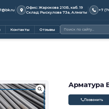
Офис: Жарокова 210Б, каб. 19
7@bk.ru
+7 (7
Склад: Рыскулова 73а, Алматы
и
Контакты
Отзывы
Арматура В
Позвонить