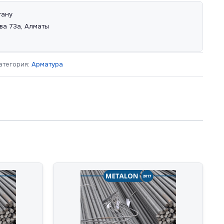
тану
ва 73а, Алматы
атегория:
Арматура