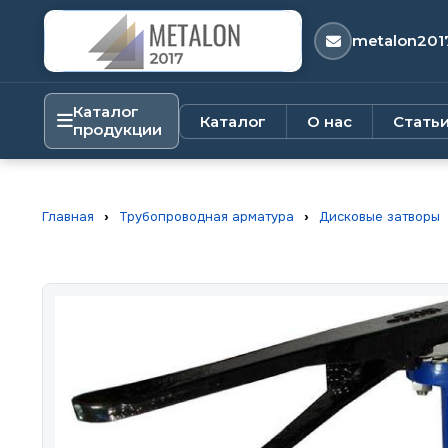
metalon201
Каталог
Каталог
О нас
Стать
продукции
Главная
›
Трубопроводная арматура
›
Дисковые затворы