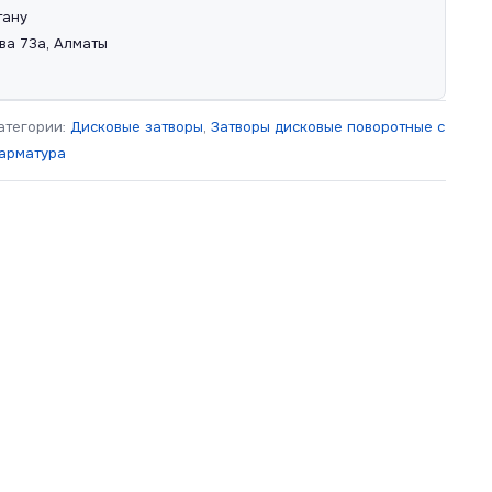
тану
ва 73а, Алматы
атегории:
Дисковые затворы
,
Затворы дисковые поворотные с
арматура