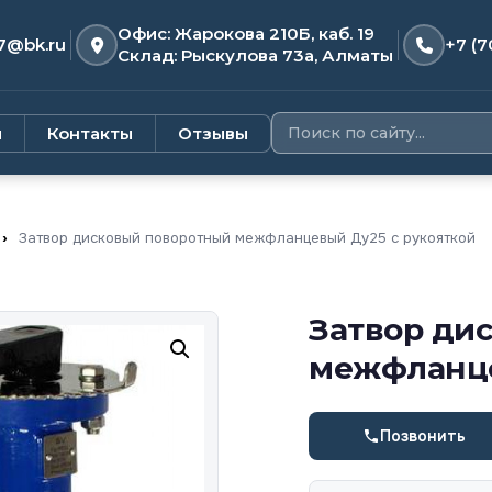
Офис: Жарокова 210Б, каб. 19
7@bk.ru
+7 (7
Склад: Рыскулова 73а, Алматы
и
Контакты
Отзывы
›
Затвор дисковый поворотный межфланцевый Ду25 с рукояткой
Затвор ди
межфланце
Позвонить