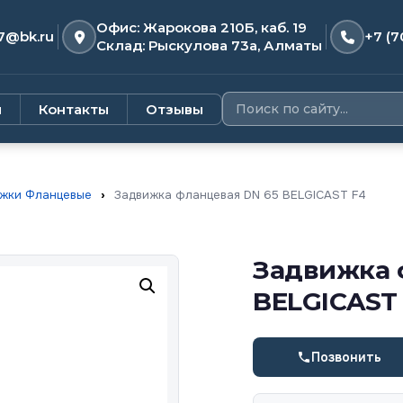
Офис: Жарокова 210Б, каб. 19
7@bk.ru
+7 (7
Склад: Рыскулова 73а, Алматы
и
Контакты
Отзывы
жки Фланцевые
›
Задвижка фланцевая DN 65 BELGICAST F4
Задвижка 
BELGICAST
Позвонить