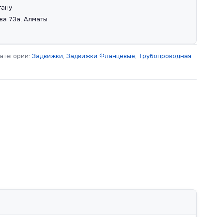
тану
ва 73а, Алматы
атегории:
Задвижки
,
Задвижки Фланцевые
,
Трубопроводная