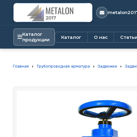
metalon201
Каталог
Каталог
О нас
Стать
продукции
Главная
›
Трубопроводная арматура
›
Задвижки
›
Задви