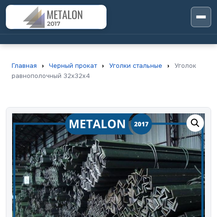
Главная
›
Черный прокат
›
Уголки стальные
›
Уголок
равнополочный 32х32х4