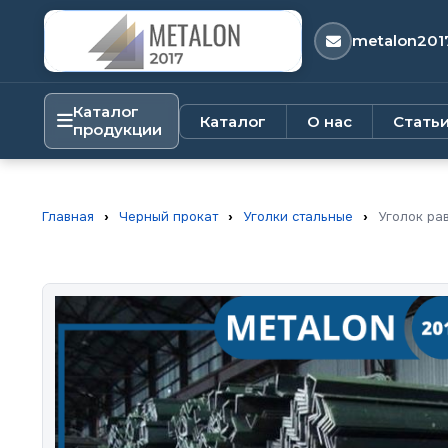
metalon201
Каталог
Каталог
О нас
Стать
продукции
Главная
›
Черный прокат
›
Уголки стальные
›
Уголок рав