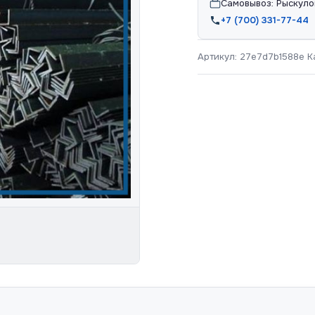
Самовывоз: Рыскуло
+7 (700) 331-77-44
Артикул:
27e7d7b1588e
К