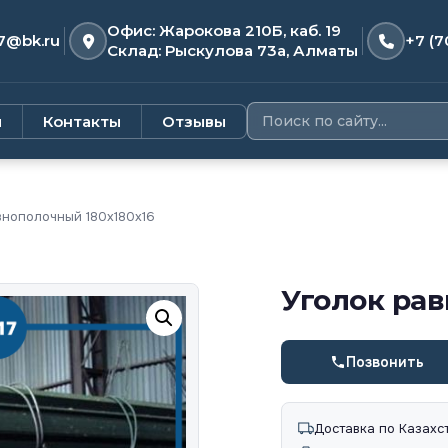
Офис: Жарокова 210Б, каб. 19
7@bk.ru
+7 (7
Склад: Рыскулова 73а, Алматы
и
Контакты
Отзывы
нополочный 180х180х16
Уголок рав
Позвонить
Доставка по Казахс