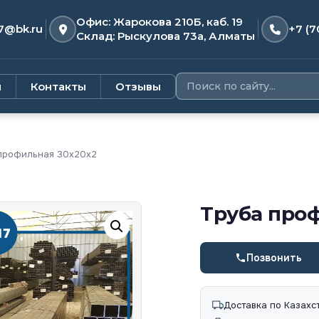
Офис: Жарокова 210Б, каб. 19
7@bk.ru
+7 (7
Склад: Рыскулова 73а, Алматы
и
Контакты
Отзывы
профильная 30х20х2
Труба про
Позвонить
Доставка по Казахс