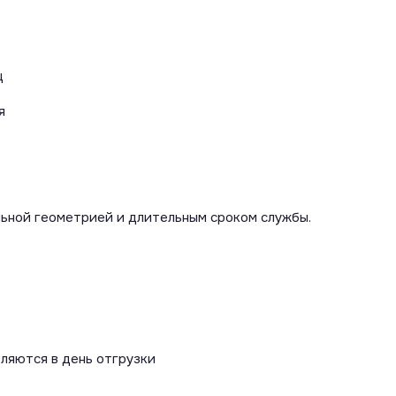
ц
я
льной геометрией и длительным сроком службы.
вляются в день отгрузки