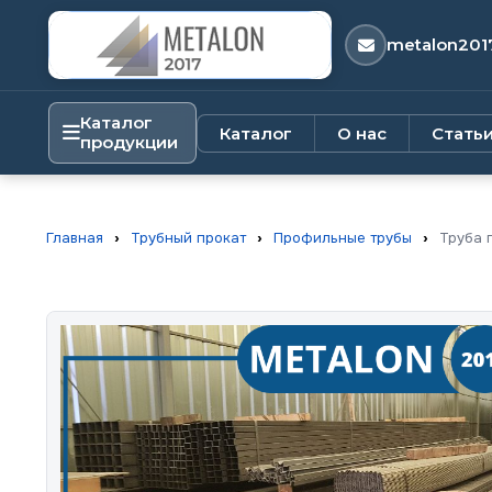
metalon201
Каталог
Каталог
О нас
Стать
продукции
Главная
›
Трубный прокат
›
Профильные трубы
›
Труба 