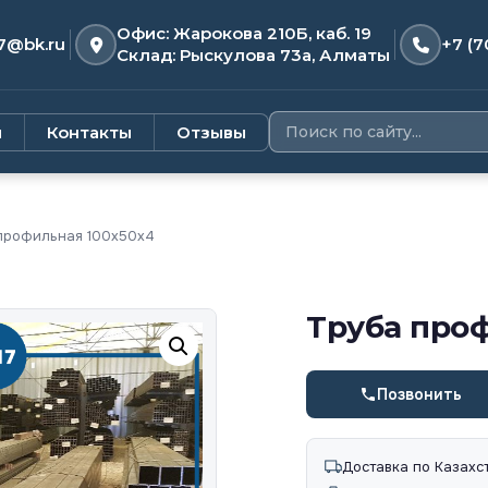
Офис: Жарокова 210Б, каб. 19
7@bk.ru
+7 (7
Склад: Рыскулова 73а, Алматы
и
Контакты
Отзывы
профильная 100х50х4
Труба про
Позвонить
Доставка по Казахс