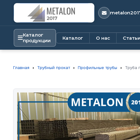
metalon201
Каталог
Каталог
О нас
Стать
продукции
Главная
›
Трубный прокат
›
Профильные трубы
›
Труба 