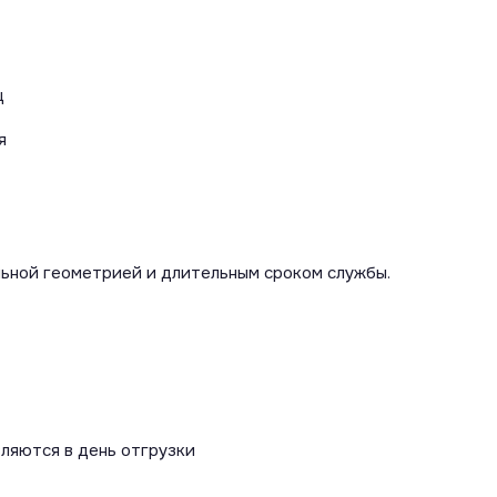
ц
я
льной геометрией и длительным сроком службы.
вляются в день отгрузки