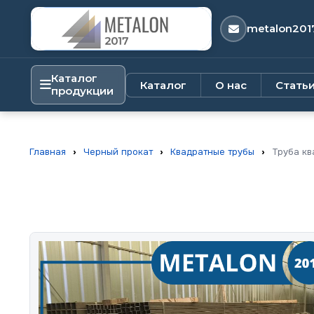
metalon201
Каталог
Каталог
О нас
Стать
продукции
Главная
›
Черный прокат
›
Квадратные трубы
›
Труба кв