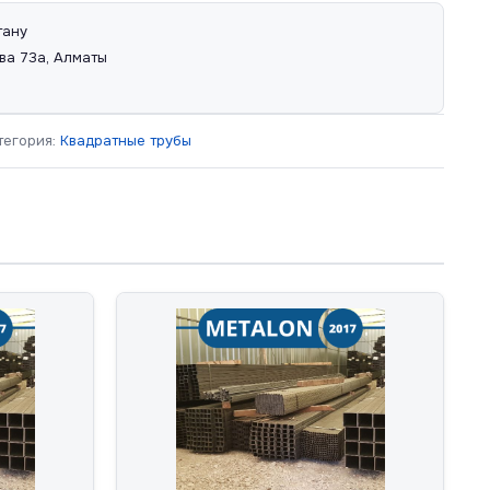
тану
ва 73а, Алматы
тегория:
Квадратные трубы