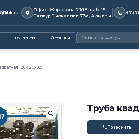
Офис: Жарокова 210Б, каб. 19
7@bk.ru
+7 (7
Склад: Рыскулова 73а, Алматы
и
Контакты
Отзывы
адратная 120х120х3.5
Труба квад
Позвонить