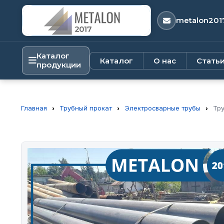
metalon201
Каталог
Каталог
О нас
Стать
продукции
Главная
›
Трубный прокат
›
Электросварные трубы
›
Тру