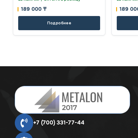
189 000
₸
189 0
Подробнее
+7 (700) 331-77-44