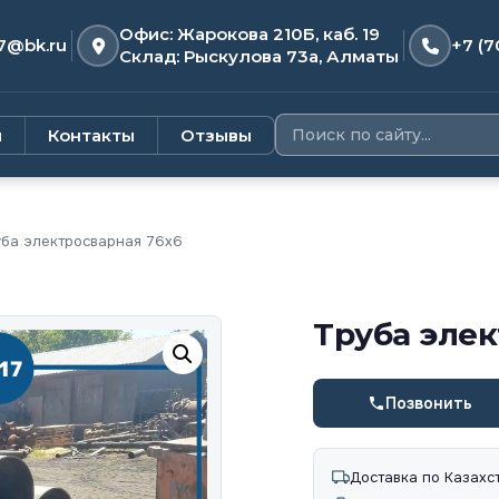
Офис: Жарокова 210Б, каб. 19
7@bk.ru
+7 (7
Склад: Рыскулова 73а, Алматы
и
Контакты
Отзывы
ба электросварная 76х6
Труба элек
Позвонить
Доставка по Казахс