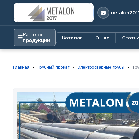
metalon201
Каталог
Каталог
О нас
Стать
продукции
Главная
›
Трубный прокат
›
Электросварные трубы
›
Тру