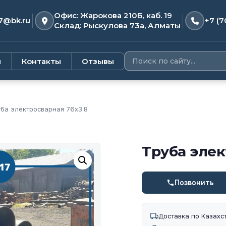
Офис: Жарокова 210Б, каб. 19
7@bk.ru
+7 (7
Склад: Рыскулова 73а, Алматы
и
Контакты
Отзывы
ба электросварная 76х3,8
Труба элек
Позвонить
Доставка по Казахс