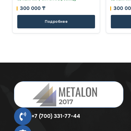
300 000
₸
300 0
Подробнее
+7 (700) 331-77-44