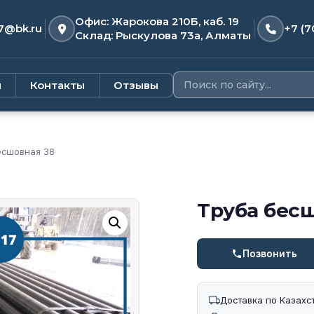
Офис: Жарокова 210Б, каб. 19
7@bk.ru
+7 (7
Склад: Рыскулова 73а, Алматы
и
Контакты
Отзывы
есшовная 38
Труба бес
Позвонить
Доставка по Казахс