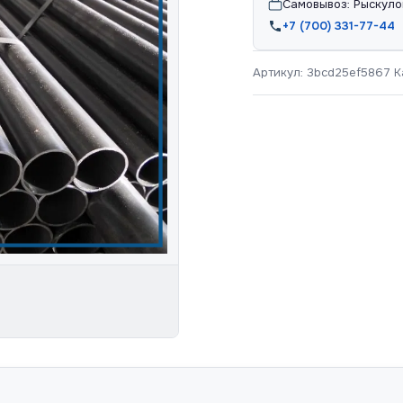
Самовывоз: Рыскуло
+7 (700) 331-77-44
Артикул:
3bcd25ef5867
К