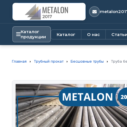
metalon201
Каталог
Каталог
О нас
Стать
продукции
Главная
›
Трубный прокат
›
Бесшовные трубы
›
Труба б