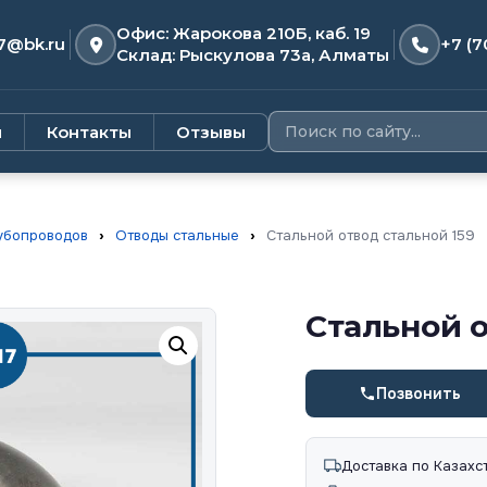
Офис: Жарокова 210Б, каб. 19
7@bk.ru
+7 (7
Склад: Рыскулова 73а, Алматы
и
Контакты
Отзывы
убопроводов
›
Отводы стальные
›
Стальной отвод стальной 159
Стальной о
Позвонить
Доставка по Казахс