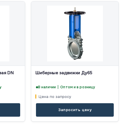
вая DN
Шиберные задвижки Ду65
у
В наличии | Оптом и в розницу
Цена по запросу
Запросить цену