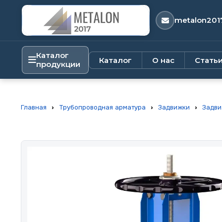
metalon201
Каталог
Каталог
О нас
Стать
продукции
Главная
›
Трубопроводная арматура
›
Задвижки
›
Задви