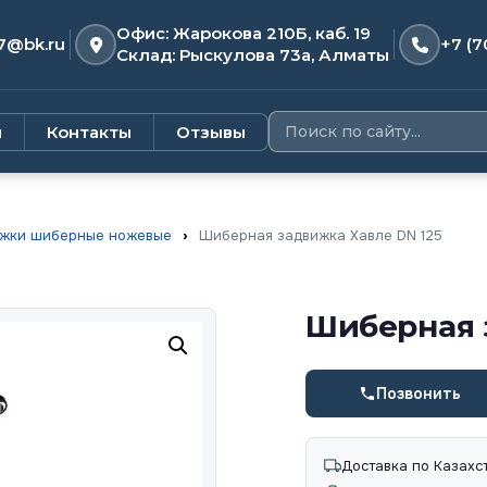
Офис: Жарокова 210Б, каб. 19
7@bk.ru
+7 (7
Склад: Рыскулова 73а, Алматы
и
Контакты
Отзывы
жки шиберные ножевые
›
Шиберная задвижка Хавле DN 125
Шиберная 
Позвонить
Доставка по Казахс