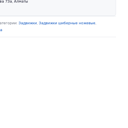
ва 73а, Алматы
атегории:
Задвижки
,
Задвижки шиберные ножевые
,
ра