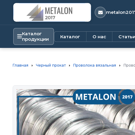
metalon201
Каталог
Каталог
О нас
Стать
продукции
Главная
›
Черный прокат
›
Проволока вязальная
›
Прово