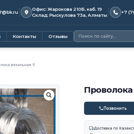
Офис: Жарокова 210Б, каб. 19
7@bk.ru
+7 (7
Склад: Рыскулова 73а, Алматы
и
Контакты
Отзывы
лока вязальная 5
Проволока 
Позвонить
Доставка по Казахс