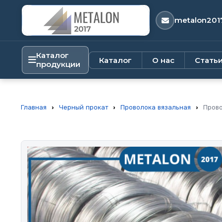
metalon201
Каталог
Каталог
О нас
Стать
продукции
Главная
›
Черный прокат
›
Проволока вязальная
›
Провол