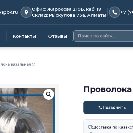
Офис: Жарокова 210Б, каб. 19
7@bk.ru
+7 (7
Склад: Рыскулова 73а, Алматы
и
Контакты
Отзывы
ока вязальная 1,1
Проволока 
Позвонить
Доставка по Казахс