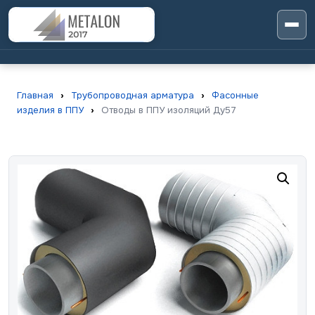
Главная
›
Трубопроводная арматура
›
Фасонные
изделия в ППУ
›
Отводы в ППУ изоляций Ду57