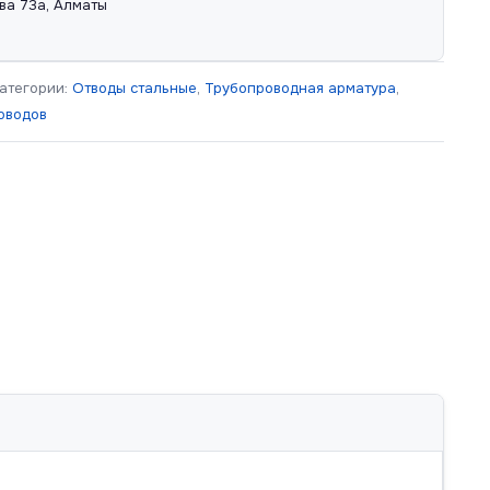
ва 73а, Алматы
атегории:
Отводы стальные
,
Трубопроводная арматура
,
оводов