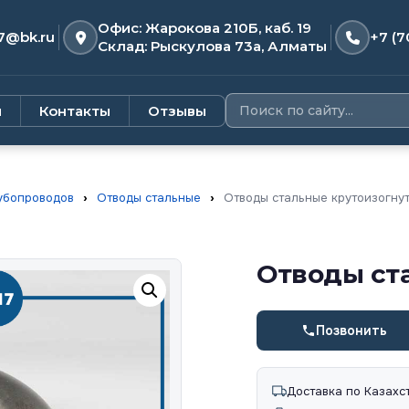
Офис: Жарокова 210Б, каб. 19
7@bk.ru
+7 (7
Склад: Рыскулова 73а, Алматы
и
Контакты
Отзывы
убопроводов
›
Отводы стальные
›
Отводы стальные крутоизогну
Отводы ст
Позвонить
Доставка по Казахс