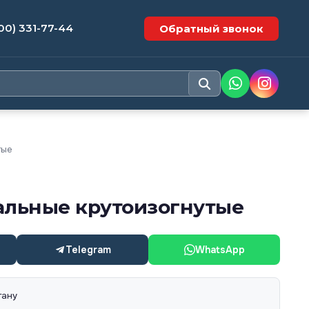
00) 331-77-44
Обратный звонок
тые
альные крутоизогнутые
Telegram
WhatsApp
тану