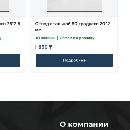
ов 76*3,5
Отвод стальной 90 градусов 20*2
мм
у
В наличии | Оптом и в розницу
850
₸
Подробнее
О компании