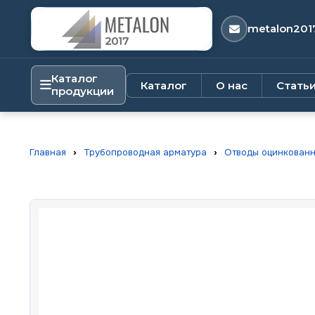
metalon201
Каталог
Каталог
О нас
Стать
продукции
Главная
›
Трубопроводная арматура
›
Отводы оцинкован