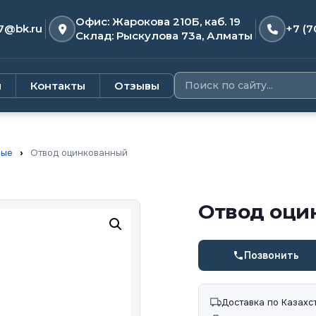
Офис: Жарокова 210Б, каб. 19
7@bk.ru
+7 (7
Склад: Рыскулова 73а, Алматы
и
Контакты
Отзывы
ные
›
Отвод оцинкованный
Отвод оци
Позвонить
Доставка по Казахс