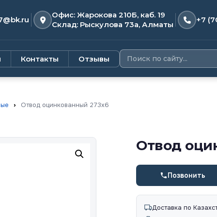
Офис: Жарокова 210Б, каб. 19
7@bk.ru
+7 (7
Склад: Рыскулова 73а, Алматы
и
Контакты
Отзывы
ные
›
Отвод оцинкованный 273х6
Отвод оци
Позвонить
Доставка по Казахс