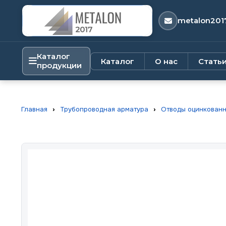
metalon201
Каталог
Каталог
О нас
Стать
продукции
Главная
›
Трубопроводная арматура
›
Отводы оцинкован