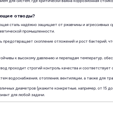
ем для систем, где критически важна коррозионная стойкос
еющие отводы?
ая сталь надёжно защищает от ржавчины и агрессивных ср
цевтической промышленности.
ь предотвращает скопление отложений и рост бактерий, чт
ойчивы к высокому давлению и перепадам температур, обес
вод проходит строгий контроль качества и соответствует 
тем водоснабжения, отопления, вентиляции, а также для тр
ичных диаметров (укажите конкретные, например, от 15 до 50
риант для любой задачи.