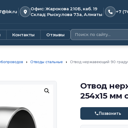
Офис: Жарокова 210Б, каб. 19
7@bk.ru
+7 (7
Склад: Рыскулова 73а, Алматы
и
Контакты
Отзывы
убопроводов
›
Отводы стальные
›
Отвод нержавеющий 90 градусо
Отвод нер
254х15 мм с
Позвонить