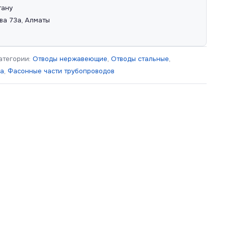
тану
ва 73а, Алматы
атегории:
Отводы нержавеющие
,
Отводы стальные
,
ра
,
Фасонные части трубопроводов