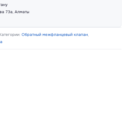
тану
ва 73а, Алматы
Категории:
Обратный межфланцевый клапан
,
ра