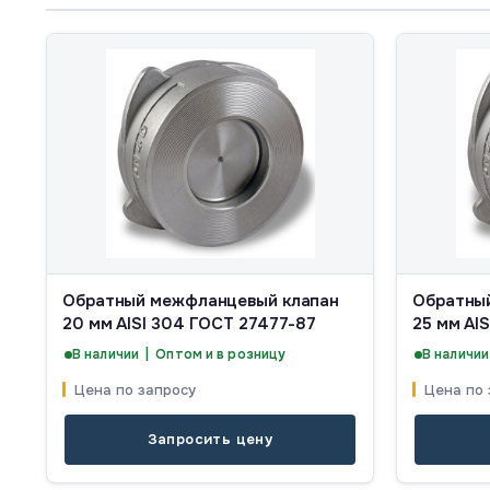
Обратный межфланцевый клапан
Обратны
20 мм AISI 304 ГОСТ 27477-87
25 мм AI
В наличии | Оптом и в розницу
В наличии
Цена по запросу
Цена по 
Запросить цену