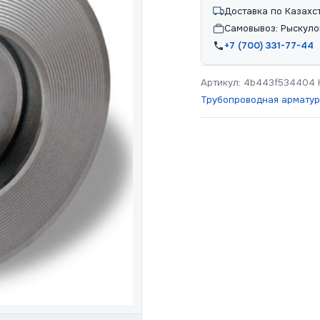
Доставка по Казахс
Самовывоз: Рыскуло
+7 (700) 331-77-44
Артикул:
4b443f534404
Трубопроводная армату