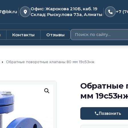
Офис: Жарокова 210Б, каб. 19
7@bk.ru
+7 (7
Склад: Рыскулова 73а, Алматы
и
Контакты
Отзывы
›
Обратные поворотные клапаны 80 мм 19с53нж
Обратные 
мм 19с53н
Позвонить