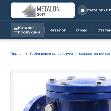
metalon201
Каталог
Каталог
О нас
Стать
продукции
Главная
›
Трубопроводная арматура
›
Клапаны запорные