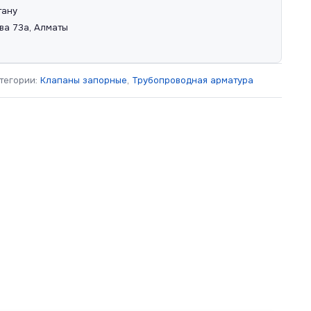
тану
ва 73а, Алматы
тегории:
Клапаны запорные
,
Трубопроводная арматура