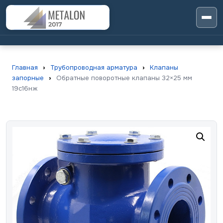
Главная
›
Трубопроводная арматура
›
Клапаны
запорные
›
Обратные поворотные клапаны 32×25 мм
19с16нж