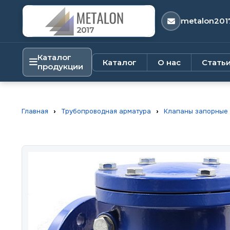
metalon201
Каталог
Каталог
О нас
Стать
продукции
Главная
›
Трубопроводная арматура
›
Клапаны запорные