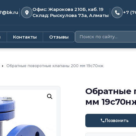
Офис: Жарокова 210Б, каб. 19
7@bk.ru
+7 (7
Склад: Рыскулова 73а, Алматы
и
Контакты
Отзывы
›
Обратные поворотные клапаны 200 мм 19с70нж
Обратные 
мм 19с70н
Позвонить