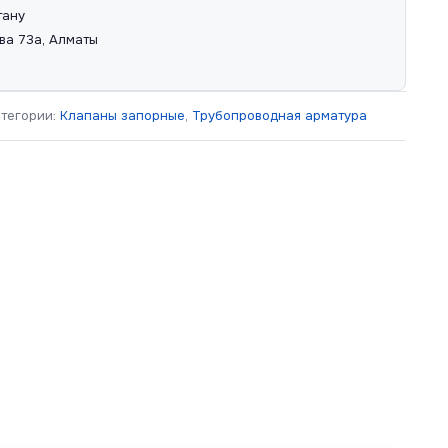
тану
ва 73а, Алматы
атегории:
Клапаны запорные
,
Трубопроводная арматура