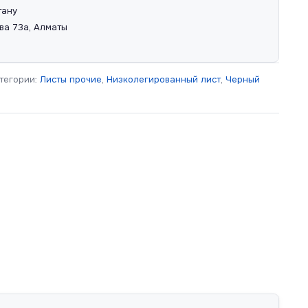
тану
ва 73а, Алматы
тегории:
Листы прочие
,
Низколегированный лист
,
Черный