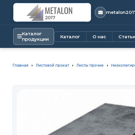
metalon201
Каталог
Каталог
О нас
Стать
продукции
Главная
›
Листовой прокат
›
Листы прочие
›
Низколегир