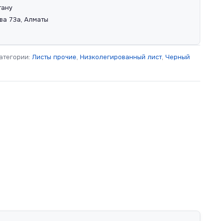
тану
ва 73а, Алматы
атегории:
Листы прочие
,
Низколегированный лист
,
Черный