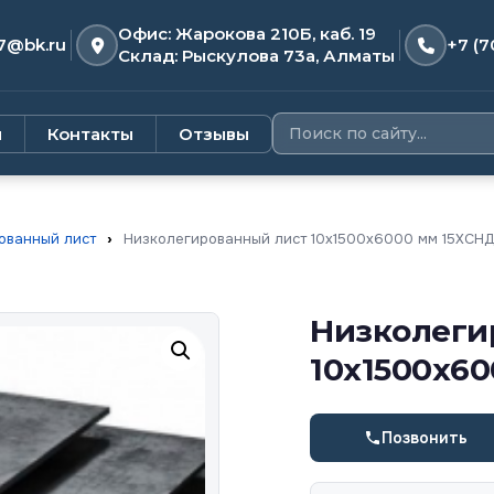
Офис: Жарокова 210Б, каб. 19
7@bk.ru
+7 (7
Склад: Рыскулова 73а, Алматы
и
Контакты
Отзывы
ованный лист
›
Низколегированный лист 10х1500х6000 мм 15ХСН
Низколеги
10х1500х6
Позвонить