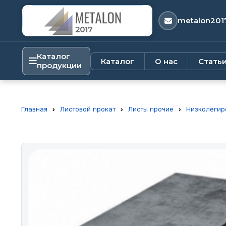
metalon201
Каталог
Каталог
О нас
Стать
продукции
Главная
›
Листовой прокат
›
Листы прочие
›
Низколегир