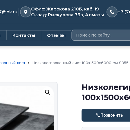
Офис: Жарокова 210Б, каб. 19
7@bk.ru
+7 (7
Склад: Рыскулова 73а, Алматы
и
Контакты
Отзывы
ованный лист
›
Низколегированный лист 100х1500х6000 мм S355
Низколеги
100х1500х6
Позвонить