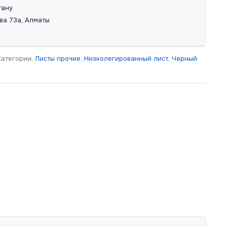
тану
ва 73а, Алматы
Категории:
Листы прочие
,
Низколегированный лист
,
Черный