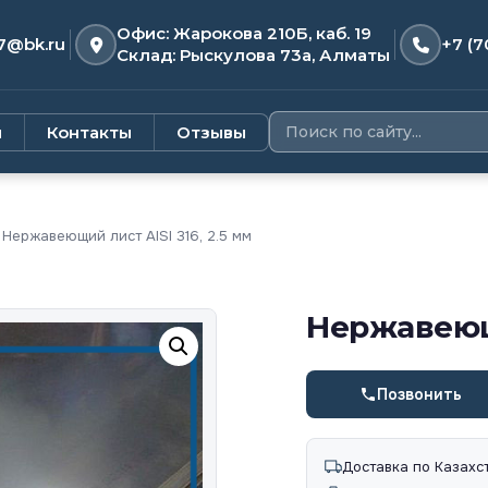
Офис: Жарокова 210Б, каб. 19
7@bk.ru
+7 (7
Склад: Рыскулова 73а, Алматы
и
Контакты
Отзывы
Нержавеющий лист AISI 316, 2.5 мм
Нержавеющи
Позвонить
Доставка по Казахс