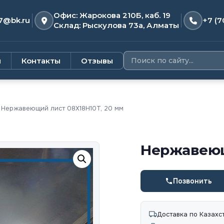
Офис: Жарокова 210Б, каб. 19
7@bk.ru
+7 (7
Склад: Рыскулова 73а, Алматы
и
Контакты
Отзывы
Нержавеющий лист 08X18H10T, 20 мм
Нержавеющ
Позвонить
Доставка по Казахс