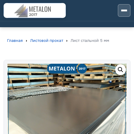
Главная
›
Листовой прокат
›
Лист стальной 5 мм