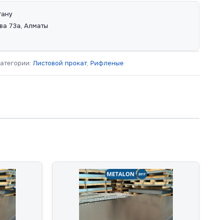
тану
ва 73а, Алматы
атегории:
Листовой прокат
,
Рифленые