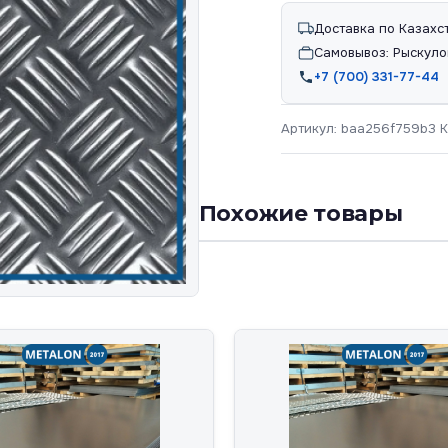
Доставка по Казахс
Самовывоз: Рыскуло
+7 (700) 331-77-44
Артикул:
baa256f759b3
К
Похожие товары