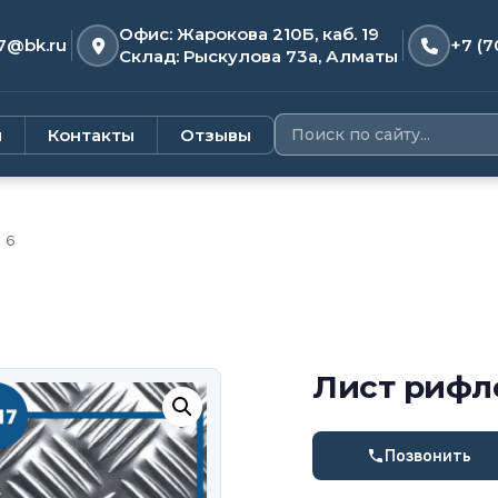
Офис: Жарокова 210Б, каб. 19
7@bk.ru
+7 (7
Склад: Рыскулова 73а, Алматы
и
Контакты
Отзывы
 6
Лист рифл
Позвонить