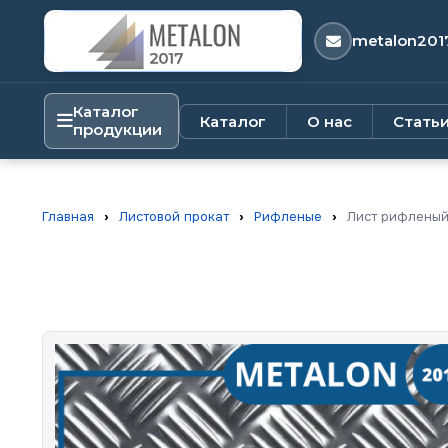
metalon201
Каталог
Каталог
О нас
Стать
продукции
Главная
›
Листовой прокат
›
Рифленые
›
Лист рифленый