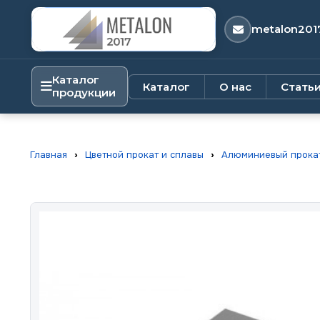
metalon201
Каталог
Каталог
О нас
Стать
продукции
Главная
›
Цветной прокат и сплавы
›
Алюминиевый прока