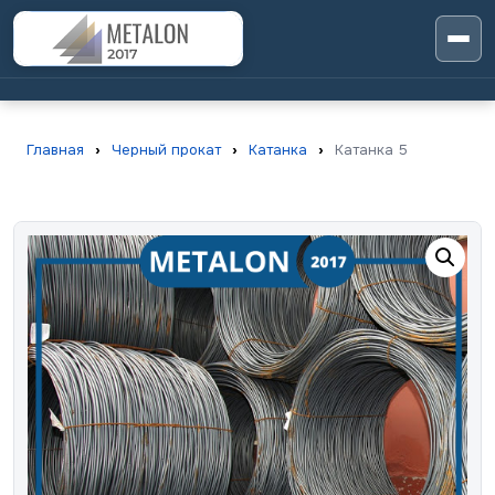
Главная
›
Черный прокат
›
Катанка
›
Катанка 5